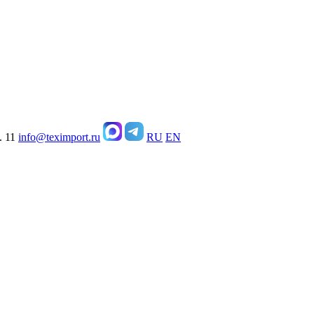
. 11
info@teximport.ru
RU
EN