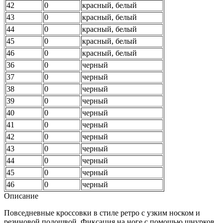
42
0
красный, белый
43
0
красный, белый
44
0
красный, белый
45
0
красный, белый
46
0
красный, белый
36
0
черный
37
0
черный
38
0
черный
39
0
черный
40
0
черный
41
0
черный
42
0
черный
43
0
черный
44
0
черный
45
0
черный
46
0
черный
Описание
Повседневные кроссовки в стиле ретро с узким носком и
резиновой подошвой. Фиксация на ноге с помощью шнурков,