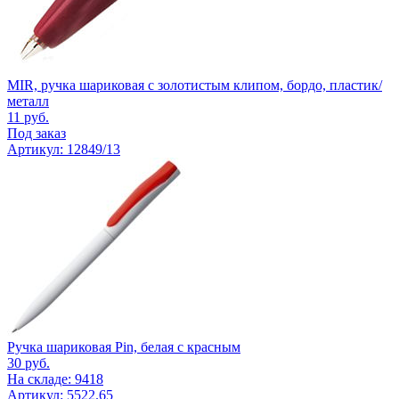
MIR, ручка шариковая с золотистым клипом, бордо, пластик/
металл
11
руб.
Под заказ
Артикул: 12849/13
Ручка шариковая Pin, белая с красным
30
руб.
На складе: 9418
Артикул: 5522.65