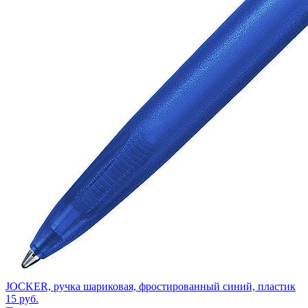
JOCKER, ручка шариковая, фростированный синий, пластик
15
руб.