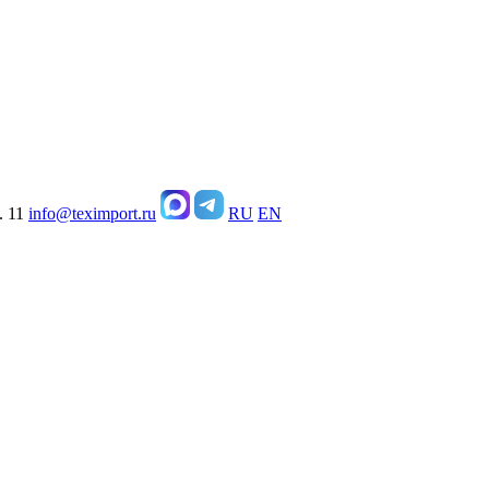
. 11
info@teximport.ru
RU
EN