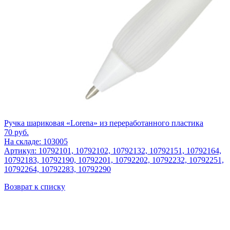
Ручка шариковая «Lorena» из переработанного пластика
70
руб.
На складе: 103005
Артикул: 10792101, 10792102, 10792132, 10792151, 10792164,
10792183, 10792190, 10792201, 10792202, 10792232, 10792251,
10792264, 10792283, 10792290
Возврат к списку