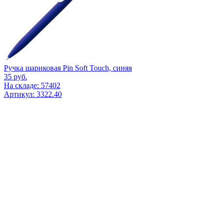
Ручка шариковая Pin Soft Touch, синяя
35
руб.
На складе: 57402
Артикул: 3322.40