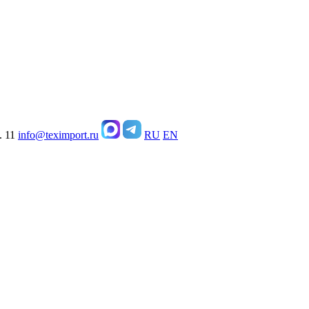
. 11
info@teximport.ru
RU
EN