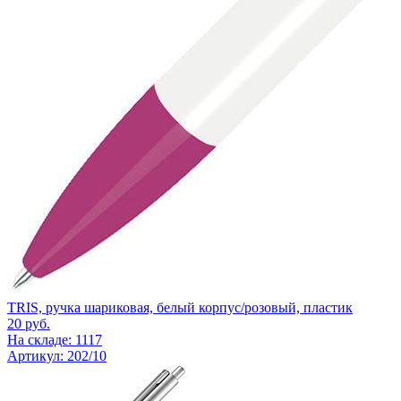
TRIS, ручка шариковая, белый корпус/розовый, пластик
20
руб.
На складе: 1117
Артикул: 202/10