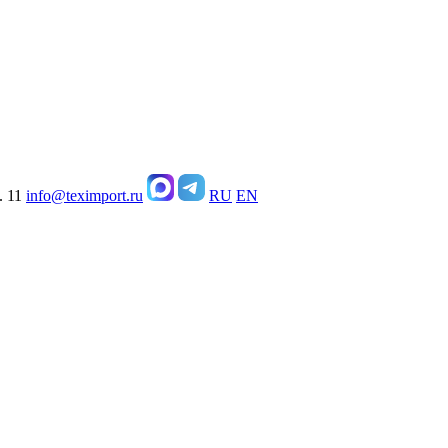
. 11
info@teximport.ru
RU
EN