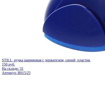
STILL, ручка шариковая с держателем, синий, пластик
150
руб.
На складе: 31
Артикул: B015/25