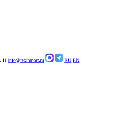
. 11
info@teximport.ru
RU
EN