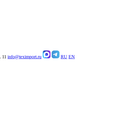
. 11
info@teximport.ru
RU
EN