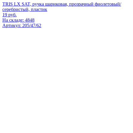
TRIS LX SAT, ручка шариковая, прозрачный фиолетовый/
серебристый, пластик
19
руб.
На складе: 4848
Артикул: 205/47/62