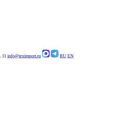
. 11
info@teximport.ru
RU
EN