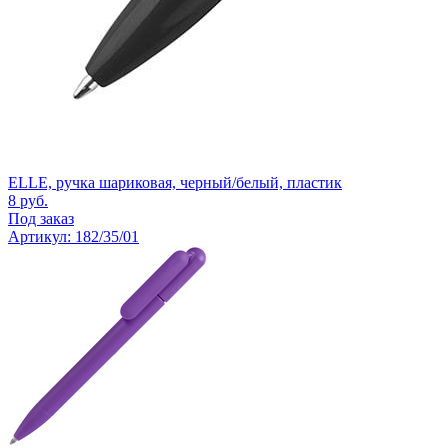
ELLE, ручка шариковая, черный/белый, пластик
8
руб.
Под заказ
Артикул: 182/35/01