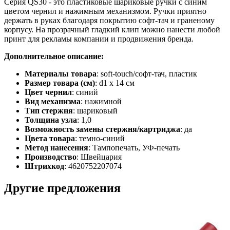
Серия QS30 - это пластиковые шариковые ручки с синим
цветом чернил и нажимным механизмом. Ручки приятно
держать в руках благодаря покрытию софт-тач и граненому
корпусу. На прозрачный гладкий клип можно нанести любой
принт для рекламы компании и продвижения бренда.
Дополнительное описание:
Материалы товара
: soft-touch/софт-тач, пластик
Размер товара (см)
: d1 х 14 см
Цвет чернил
: синий
Вид механизма
: нажимной
Тип стержня
: шариковый
Толщина узла
: 1,0
Возможность замены стержня/картриджа
: да
Цвета товара
: темно-синий
Метод нанесения
: Тампопечать, УФ-печать
Производство
: Швейцария
Штрихкод
: 4620752207074
Другие предложения