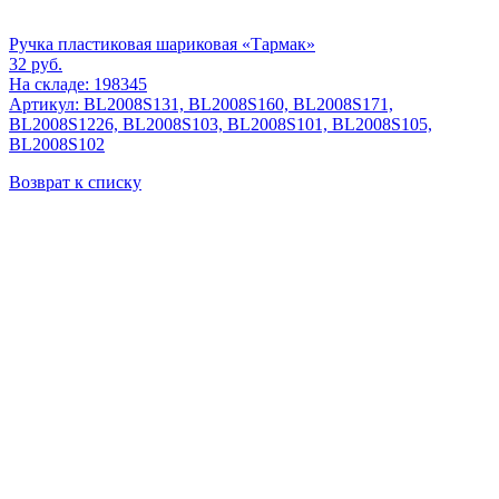
Ручка пластиковая шариковая «Тармак»
32
руб.
На складе: 198345
Артикул: BL2008S131, BL2008S160, BL2008S171,
BL2008S1226, BL2008S103, BL2008S101, BL2008S105,
BL2008S102
Возврат к списку