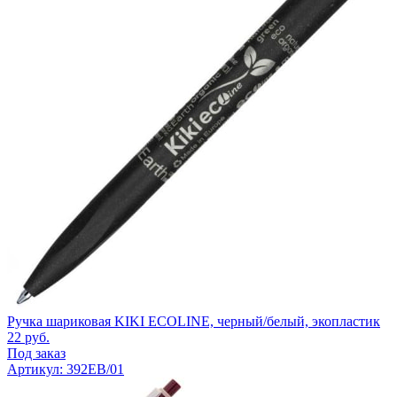
Ручка шариковая KIKI ECOLINE, черный/белый, экопластик
22
руб.
Под заказ
Артикул: 392EB/01