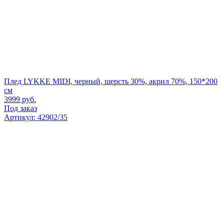
Плед LYKKE MIDI, черный, шерсть 30%, акрил 70%, 150*200
см
3999
руб.
Под заказ
Артикул: 42902/35