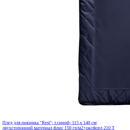
Плед для пикника "Rest"; т.синий; 115 х 140 см;
двухсторонний материал флис 150 гр/м2+оксфорд 210 T