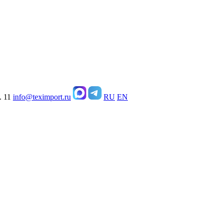
. 11
info@teximport.ru
RU
EN