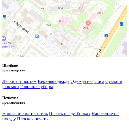
Швейное
производство
Легкий трикотаж
Верхняя одежда
Одежда из флиса
Сумки и
рюкзаки
Головные уборы
Печатное
производство
Нанесение на текстиль
Печать на футболках
Нанесение на
посуду
Плоская печать