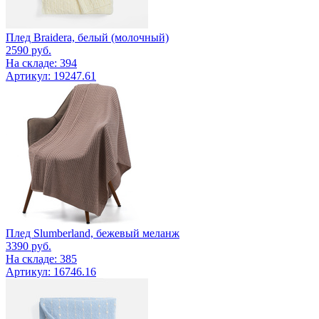
Плед Braidera, белый (молочный)
2590
руб.
На складе: 394
Артикул: 19247.61
Плед Slumberland, бежевый меланж
3390
руб.
На складе: 385
Артикул: 16746.16