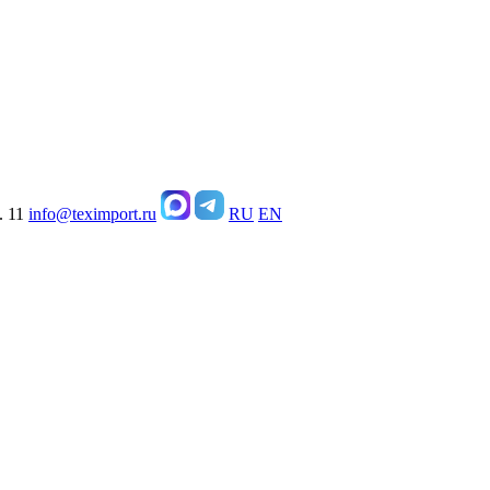
. 11
info@teximport.ru
RU
EN