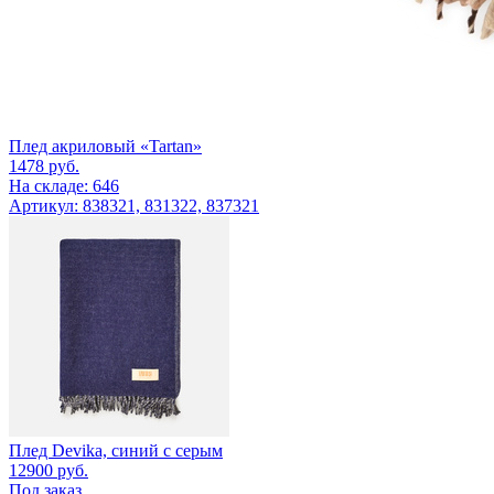
Плед акриловый «Tartan»
1478
руб.
На складе: 646
Артикул: 838321, 831322, 837321
Плед Devika, синий с серым
12900
руб.
Под заказ