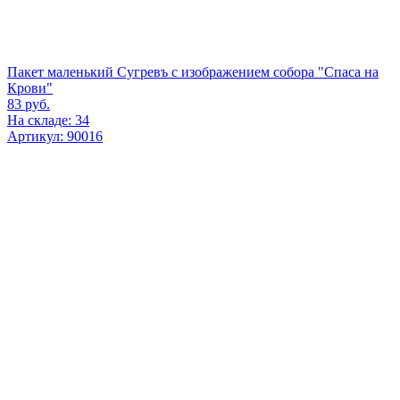
Пакет маленький Сугревъ с изображением собора "Спаса на
Крови"
83
руб.
На складе: 34
Артикул: 90016