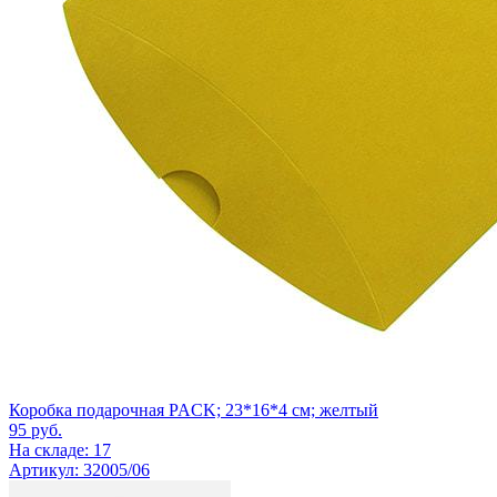
Коробка подарочная PACK; 23*16*4 см; желтый
95
руб.
На складе: 17
Артикул: 32005/06