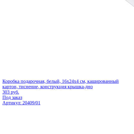
Коробка подарочная, белый, 16х24х4 см, кашированный
картон, тиснение, конструкция крышка-дно
303
руб.
Под заказ
Артикул: 20409/01