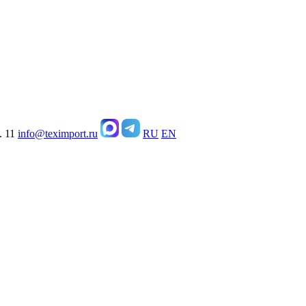
. 11
info@teximport.ru
RU
EN