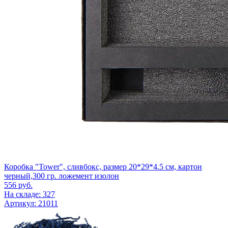
Коробка "Tower", сливбокс, размер 20*29*4.5 см, картон
черный,300 гр. ложемент изолон
556
руб.
На складе: 327
Артикул: 21011