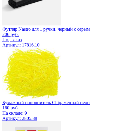
Футляр Nastro для 1 ручки, черный с серым
206
руб.
Под заказ
Артикул: 17816.10
Бумажный наполнитель Chip, желтый неон
160
руб.
На складе: 9
Артикул: 2805.88