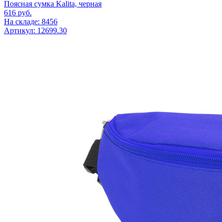
Поясная сумка Kalita, черная
616
руб.
На складе: 8456
Артикул: 12699.30