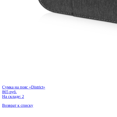
Сумка на пояс «District»
865
руб.
На складе: 2
Возврат к списку