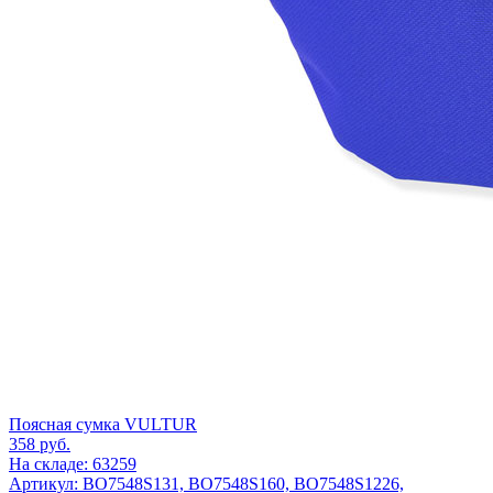
Поясная сумка VULTUR
358
руб.
На складе: 63259
Артикул: BO7548S131, BO7548S160, BO7548S1226,