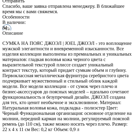
Отправить
Спасибо, ваше заявка отправлена менеджеру. В ближайшее
время мы с вами свяжемся.
Особенности
В наличии:
84
Описание
СУМКА НА ПОЯС ДЖОЭЛ | JOEL ДЖОЭЛ - это воплощение
мужской элегантности и вневременной изысканности. Все
изделия коллекции выполнены из премиальных и уникальных
материалов: гладкая воловья кожа черного цвета с
выразительной текстурой плиссе создает уникальный
контраст текстур, который придает сумкам объем и глубину.
Первоклассная металлическая фурнитура серебристого цвета
подчеркивает мужественный и стильный облик каждой
модели. Все модели коллекции - от сумок через плечо и
бизнес-аксессуаров до поясных моделей – идеально сочетают
функциональность и безупречный дизайн. ДЖОЭЛ создана
для тех, кто ценит необычное и эксклюзивное. Материал:
Натуральная воловья кожа, подкладка - полиэстер Цвет:
Черный Функциональная организация: основное отделение на
молнии, передний карман на молнии, регулируемый поясной
ремень (до 110 см), также можно носить через плечо. Размер:
22 х 4 х 11 см Вес: 0,2 кг Объем: 0,9 л