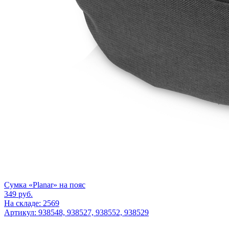
Cумка «Planar» на пояс
349
руб.
На складе: 2569
Артикул: 938548, 938527, 938552, 938529