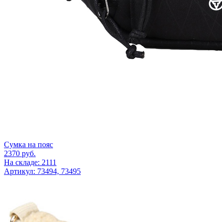
Сумка на пояс
2370
руб.
На складе: 2111
Артикул: 73494, 73495