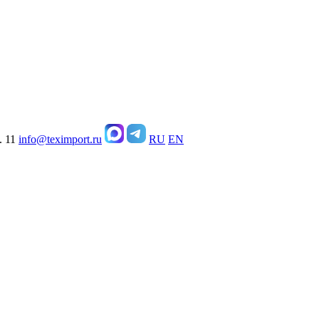
. 11
info@teximport.ru
RU
EN