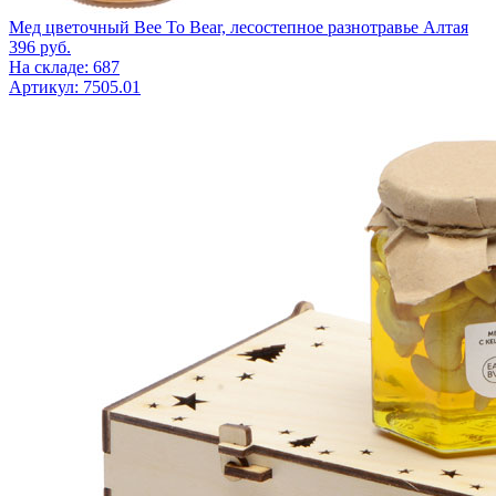
Мед цветочный Bee To Bear, лесостепное разнотравье Алтая
396
руб.
На складе: 687
Артикул: 7505.01