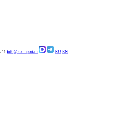
. 11
info@teximport.ru
RU
EN