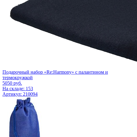
Подарочный набор «Re:Harmony» с палантином и
термокружкой
5050
руб.
На складе: 153
Артикул: 210094