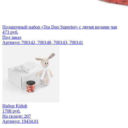
Подарочный набор «Tea Duo Superior» с двумя видами чая
473
руб.
Под заказ
Артикул: 700142, 700148, 700143, 700141
Набор Kidult
1708
руб.
На складе: 207
Артикул: 19434.01