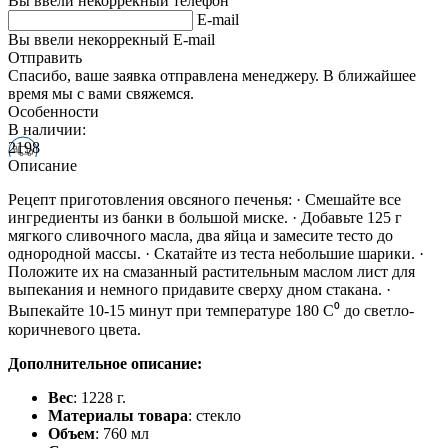
Вы ввели некоррекный телефон
E-mail
Вы ввели некоррекный E-mail
Отправить
Спасибо, ваше заявка отправлена менеджеру. В ближайшее
время мы с вами свяжемся.
Особенности
В наличии:
2198
Описание
Рецепт приготовления овсяного печенья: · Смешайте все
ингредиенты из банки в большой миске. · Добавьте 125 г
мягкого сливочного масла, два яйца и замесите тесто до
однородной массы. · Скатайте из теста небольшие шарики. ·
Положите их на смазанный растительным маслом лист для
выпекания и немного придавите сверху дном стакана. ·
Выпекайте 10-15 минут при температуре 180 С⁰ до светло-
коричневого цвета.
Дополнительное описание:
Вес
: 1228 г.
Материалы товара
: стекло
Объем
: 760 мл