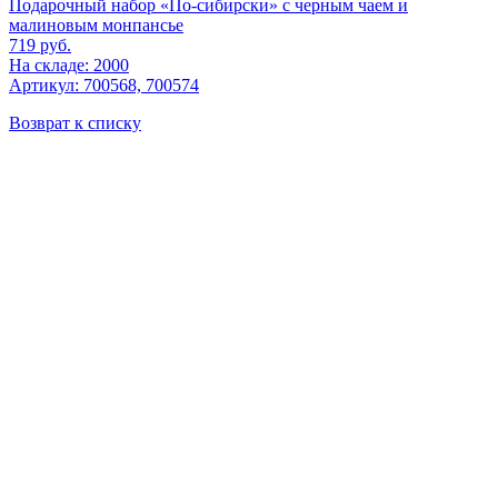
Подарочный набор «По-сибирски» с черным чаем и
малиновым монпансье
719
руб.
На складе: 2000
Артикул: 700568, 700574
Возврат к списку