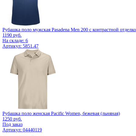
Рубашка поло мужская Pasadena Men 200 с контрастной отделко
1190
руб.
На складе: 6
Артикул: 5851.47
Рубашка поло женская Pacific Women, бежевая (льняная)
1250
руб.
Под заказ
Артикул: 04440119