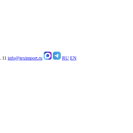
. 11
info@teximport.ru
RU
EN