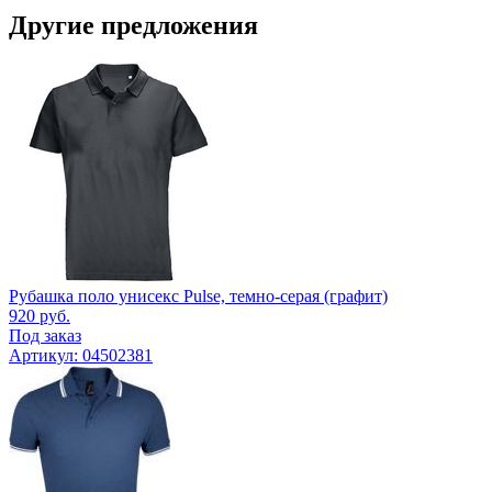
Другие предложения
Рубашка поло унисекс Pulse, темно-серая (графит)
920
руб.
Под заказ
Артикул: 04502381