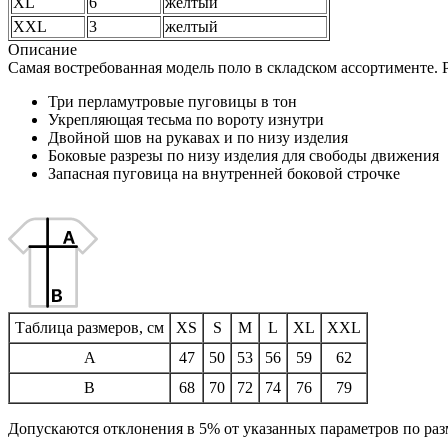
XL
6
желтый
XXL
3
желтый
Описание
Самая востребованная модель поло в складском ассортименте. 
Три перламутровые пуговицы в тон
Укрепляющая тесьма по вороту изнутри
Двойной шов на рукавах и по низу изделия
Боковые разрезы по низу изделия для свободы движения
Запасная пуговица на внутренней боковой строчке
Таблица размеров, см
XS
S
M
L
XL
XXL
A
47
50
53
56
59
62
B
68
70
72
74
76
79
Допускаются отклонения в 5% от указанных параметров по разм