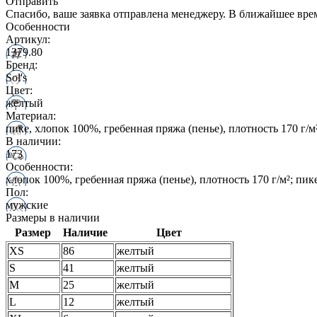
Отправить
Спасибо, ваше заявка отправлена менеджеру. В ближайшее вре
Особенности
Артикул:
1379.80
Бренд:
Sol's
Цвет:
желтый
Материал:
пике, хлопок 100%, гребенная пряжа (пенье), плотность 170 г/м
В наличии:
173
Особенности:
хлопок 100%, гребенная пряжа (пенье), плотность 170 г/м²; пик
Пол:
мужские
Размеры в наличии
Размер
Наличие
Цвет
XS
86
желтый
S
41
желтый
M
25
желтый
L
12
желтый