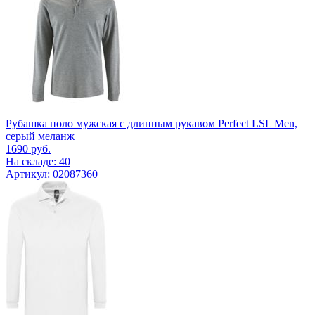
Рубашка поло мужская с длинным рукавом Perfect LSL Men,
серый меланж
1690
руб.
На складе: 40
Артикул: 02087360