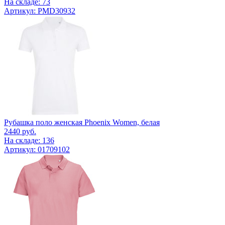
На складе: 73
Артикул: PMD30932
Рубашка поло женская Phoenix Women, белая
2440
руб.
На складе: 136
Артикул: 01709102