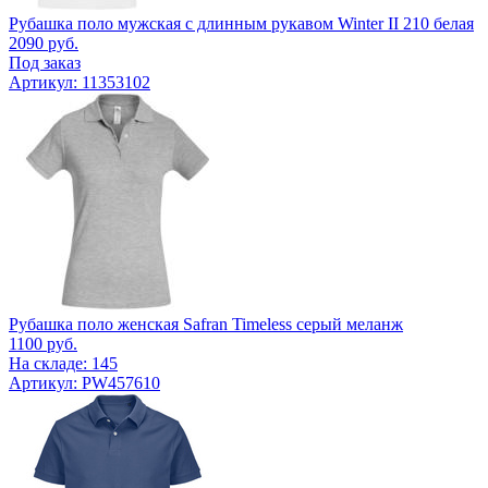
Рубашка поло мужская с длинным рукавом Winter II 210 белая
2090
руб.
Под заказ
Артикул: 11353102
Рубашка поло женская Safran Timeless серый меланж
1100
руб.
На складе: 145
Артикул: PW457610