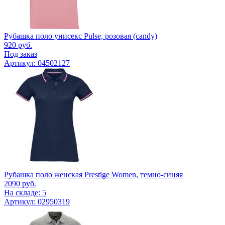
Рубашка поло унисекс Pulse, розовая (candy)
920
руб.
Под заказ
Артикул: 04502127
Рубашка поло женская Prestige Women, темно-синяя
2090
руб.
На складе: 5
Артикул: 02950319