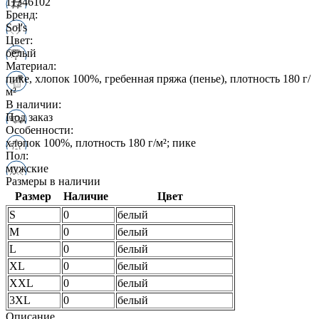
11346102
Бренд:
Sol's
Цвет:
белый
Материал:
пике, хлопок 100%, гребенная пряжа (пенье), плотность 180 г/
м²
В наличии:
Под заказ
Особенности:
хлопок 100%, плотность 180 г/м²; пике
Пол:
мужские
Размеры в наличии
Размер
Наличие
Цвет
S
0
белый
M
0
белый
L
0
белый
XL
0
белый
XXL
0
белый
3XL
0
белый
Описание