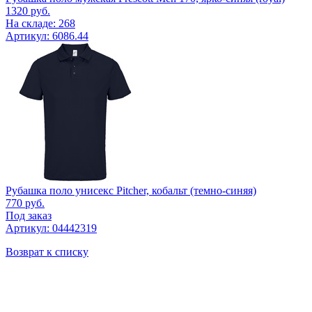
1320
руб.
На складе: 268
Артикул: 6086.44
Рубашка поло унисекс Pitcher, кобальт (темно-синяя)
770
руб.
Под заказ
Артикул: 04442319
Возврат к списку