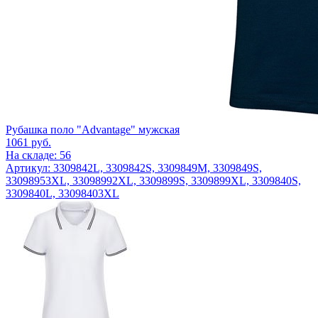
Рубашка поло "Advantage" мужская
1061
руб.
На складе: 56
Артикул: 3309842L, 3309842S, 3309849M, 3309849S,
33098953XL, 33098992XL, 3309899S, 3309899XL, 3309840S,
3309840L, 33098403XL