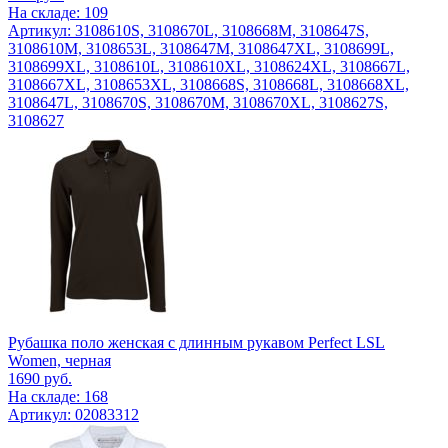
На складе: 109
Артикул: 3108610S, 3108670L, 3108668M, 3108647S,
3108610M, 3108653L, 3108647M, 3108647XL, 3108699L,
3108699XL, 3108610L, 3108610XL, 3108624XL, 3108667L,
3108667XL, 3108653XL, 3108668S, 3108668L, 3108668XL,
3108647L, 3108670S, 3108670M, 3108670XL, 3108627S,
3108627
Рубашка поло женская с длинным рукавом Perfect LSL
Women, черная
1690
руб.
На складе: 168
Артикул: 02083312