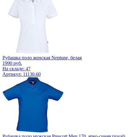
Рубашка поло женская Neptune, белая
1990
руб.
На складе: 47
Артикул: 11130.60
Рубашка поло мужская Prescott Men 170, ярко-синяя (royal)