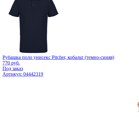
Рубашка поло унисекс Pitcher, кобальт (темно-синяя)
770
руб.
Под заказ
Артикул: 04442319