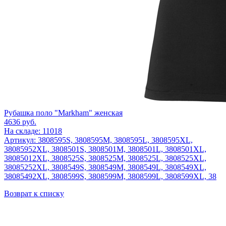
Рубашка поло "Markham" женская
4636
руб.
На складе: 11018
Артикул: 3808595S, 3808595M, 3808595L, 3808595XL,
38085952XL, 3808501S, 3808501M, 3808501L, 3808501XL,
38085012XL, 3808525S, 3808525M, 3808525L, 3808525XL,
38085252XL, 3808549S, 3808549M, 3808549L, 3808549XL,
38085492XL, 3808599S, 3808599M, 3808599L, 3808599XL, 38
Возврат к списку