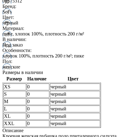
00575312
Бренд:
Sol's
Цвет:
черный
Материал:
пике, хлопок 100%, плотность 200 г/м²
В наличии:
Под заказ
Особенности:
хлопок 100%, плотность 200 г/м²; пике
Пол:
женские
Размеры в наличии
Размер
Наличие
Цвет
XS
0
черный
S
0
черный
M
0
черный
L
0
черный
XL
0
черный
XXL
0
черный
Описание
Кроеная женская рубашка поло приталенного силуэта.