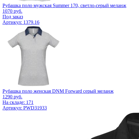
Рубашка поло мужская Summer 170, светло-серый меланж
1070
руб.
Под заказ
Артикул: 1379.16
Рубашка поло женская DNM Forward серый меланж
1290
руб.
На складе: 171
Артикул: PWD31933