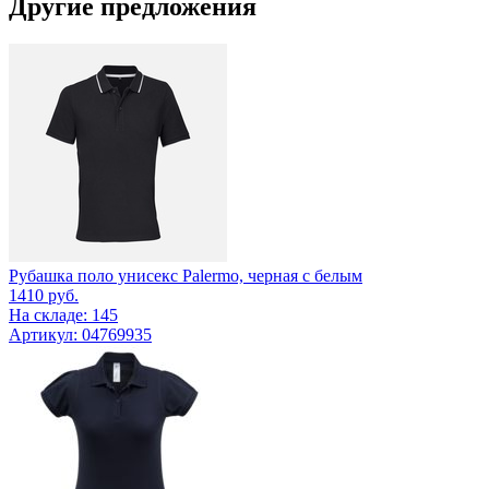
Другие предложения
Рубашка поло унисекс Palermo, черная с белым
1410
руб.
На складе: 145
Артикул: 04769935