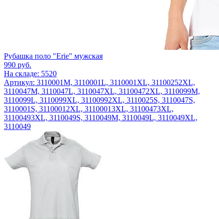
Рубашка поло "Erie" мужская
990
руб.
На складе: 5520
Артикул: 3110001M, 3110001L, 3110001XL, 31100252XL,
3110047M, 3110047L, 3110047XL, 31100472XL, 3110099M,
3110099L, 3110099XL, 31100992XL, 3110025S, 3110047S,
3110001S, 31100012XL, 31100013XL, 31100473XL,
31100493XL, 3110049S, 3110049M, 3110049L, 3110049XL,
3110049