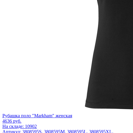
Рубашка поло "Markham" женская
4636
руб.
На складе: 10902
Артикул: 3808595S, 3808595M, 3808595L, 3808595XL,