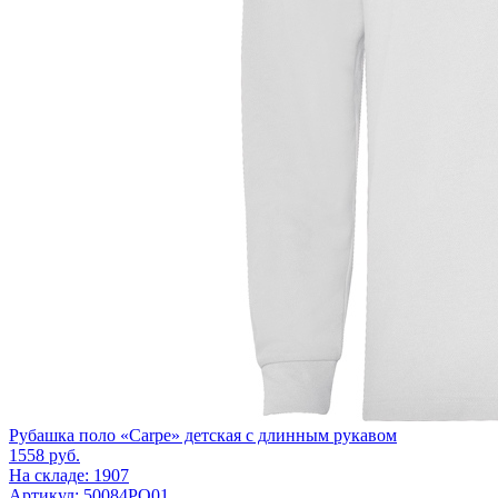
Рубашка поло «Carpe» детская с длинным рукавом
1558
руб.
На складе: 1907
Артикул: 50084PO01