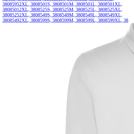
38085952XL, 3808501S, 3808501M, 3808501L, 3808501XL,
38085012XL, 3808525S, 3808525M, 3808525L, 3808525XL,
38085252XL, 3808549S, 3808549M, 3808549L, 3808549XL,
38085492XL, 3808599S, 3808599M, 3808599L, 3808599XL, 38