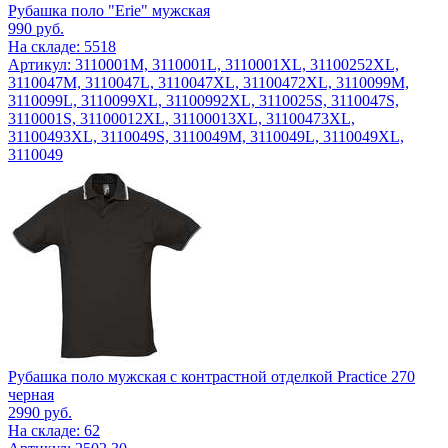
Рубашка поло "Erie" мужская
990
руб.
На складе: 5518
Артикул: 3110001M, 3110001L, 3110001XL, 31100252XL,
3110047M, 3110047L, 3110047XL, 31100472XL, 3110099M,
3110099L, 3110099XL, 31100992XL, 3110025S, 3110047S,
3110001S, 31100012XL, 31100013XL, 31100473XL,
31100493XL, 3110049S, 3110049M, 3110049L, 3110049XL,
3110049
Рубашка поло мужская с контрастной отделкой Practice 270
черная
2990
руб.
На складе: 62