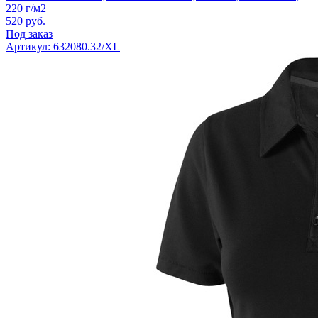
220 г/м2
520
руб.
Под заказ
Артикул: 632080.32/XL