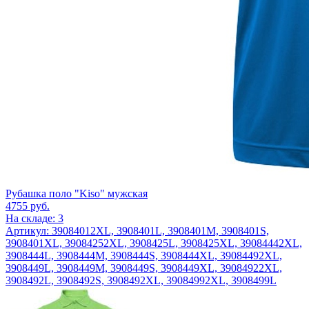
Рубашка поло "Kiso" мужская
4755
руб.
На складе: 3
Артикул: 39084012XL, 3908401L, 3908401M, 3908401S,
3908401XL, 39084252XL, 3908425L, 3908425XL, 39084442XL,
3908444L, 3908444M, 3908444S, 3908444XL, 39084492XL,
3908449L, 3908449M, 3908449S, 3908449XL, 39084922XL,
3908492L, 3908492S, 3908492XL, 39084992XL, 3908499L