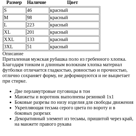
Размер
Наличие
Цвет
S
46
красный
M
98
красный
L
223
красный
XL
201
красный
XXL
133
красный
3XL
51
красный
Описание
Приталенная мужская рубашка поло из гребенного хлопка.
Благодаря тонким и длинным волокнам хлопка материал
футболки отличается гладкостью, ровностью и прочностью,
отлично сохраняет форму, не деформируются и не выцветает
при стирке.
Две перламутровые пуговицы в тон
Манжеты и воротник выполнены резинкой 1x1
Боковые разрезы по низу изделия для свободы движения
Укрепляющая тесьма серого цвета по вороту и в
боковых разрезах
Декоративный элемент из тесьмы, пришитой через край,
на манжете правого рукава