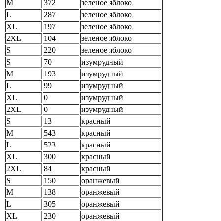
M
372
зеленое яблоко
L
287
зеленое яблоко
XL
197
зеленое яблоко
2XL
104
зеленое яблоко
S
220
зеленое яблоко
S
70
изумрудный
M
193
изумрудный
L
99
изумрудный
XL
0
изумрудный
2XL
0
изумрудный
S
13
красный
M
543
красный
L
523
красный
XL
300
красный
2XL
84
красный
S
150
оранжевый
M
138
оранжевый
L
305
оранжевый
XL
230
оранжевый