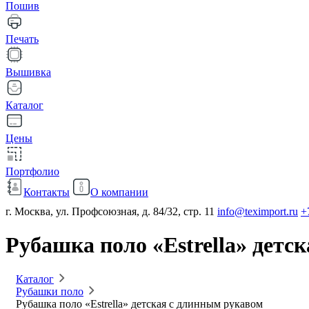
Пошив
Печать
Вышивка
Каталог
Цены
Портфолио
Контакты
О компании
г. Москва, ул. Профсоюзная, д. 84/32, стр. 11
info@teximport.ru
+
Рубашка поло «Estrella» детс
Каталог
Рубашки поло
Рубашка поло «Estrella» детская с длинным рукавом