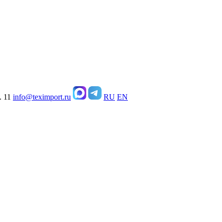
. 11
info@teximport.ru
RU
EN