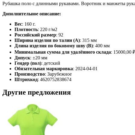
Рубашка поло с длинными рукавами. Воротник и манжеты рукав
Дополнительное описание:
Вес
: 160 г.
Плотность
: 220 г/м2
Российский размер
: 92
Ширина изделия по талии (A)
: 315 мм
Длина изделия по боковому шву (B)
: 400 мм
Минимальная сумма для удалённого склада
: 15000,00 
Допуск
: ±20 мм
Гендер (пол)
: детский
Обязательная маркировка
: 2024-04-01
Производство
: Зарубежное
Штрихкод
: 4620752838674
Другие предложения