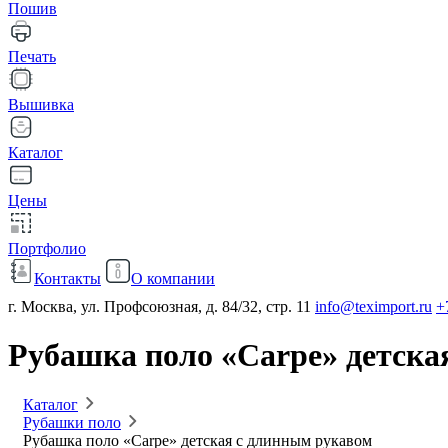
Пошив
Печать
Вышивка
Каталог
Цены
Портфолио
Контакты
О компании
г. Москва, ул. Профсоюзная, д. 84/32, стр. 11
info@teximport.ru
+
Рубашка поло «Carpe» детска
Каталог
Рубашки поло
Рубашка поло «Carpe» детская с длинным рукавом