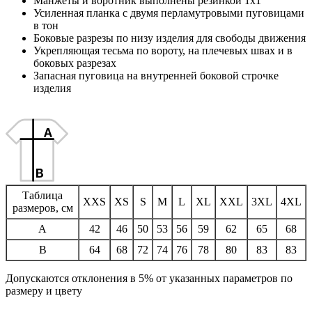
Манжеты и воротник выполнены резинкой 1x1
Усиленная планка с двумя перламутровыми пуговицами
в тон
Боковые разрезы по низу изделия для свободы движения
Укрепляющая тесьма по вороту, на плечевых швах и в
боковых разрезах
Запасная пуговица на внутренней боковой строчке
изделия
Таблица
XXS
XS
S
M
L
XL
XXL
3XL
4XL
размеров, см
A
42
46
50
53
56
59
62
65
68
B
64
68
72
74
76
78
80
83
83
Допускаются отклонения в 5% от указанных параметров по
размеру и цвету