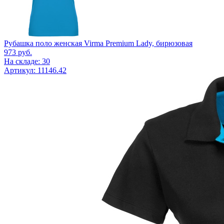
Рубашка поло женская Virma Premium Lady, бирюзовая
973
руб.
На складе: 30
Артикул: 11146.42