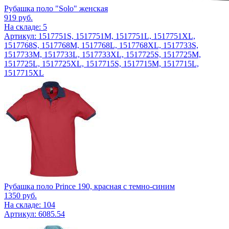
Рубашка поло "Solo" женская
919
руб.
На складе: 5
Артикул: 1517751S, 1517751M, 1517751L, 1517751XL,
1517768S, 1517768M, 1517768L, 1517768XL, 1517733S,
1517733M, 1517733L, 1517733XL, 1517725S, 1517725M,
1517725L, 1517725XL, 1517715S, 1517715M, 1517715L,
1517715XL
Рубашка поло Prince 190, красная с темно-синим
1350
руб.
На складе: 104
Артикул: 6085.54