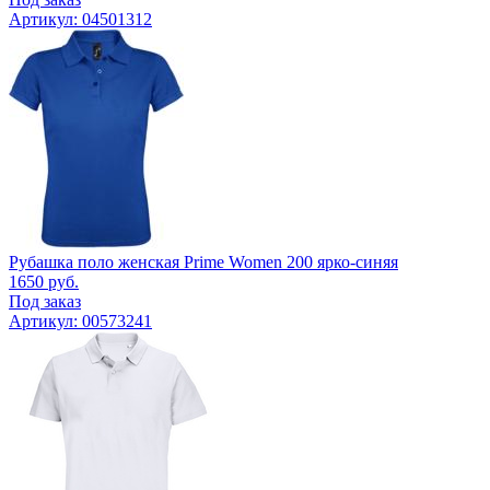
Артикул: 04501312
Рубашка поло женская Prime Women 200 ярко-синяя
1650
руб.
Под заказ
Артикул: 00573241