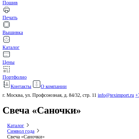
Пошив
Печать
Вышивка
Каталог
Цены
Портфолио
Контакты
О компании
г. Москва, ул. Профсоюзная, д. 84/32, стр. 11
info@teximport.ru
+
Свеча «Саночки»
Каталог
Символ года
Свеча «Саночки»