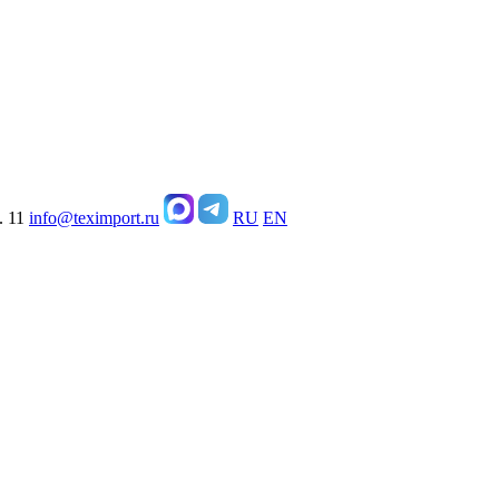
. 11
info@teximport.ru
RU
EN