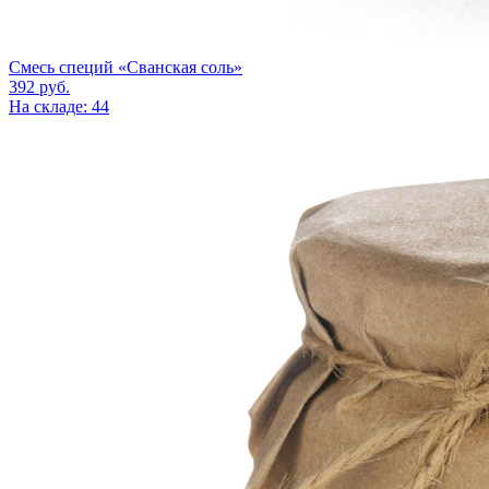
Смесь специй «Сванская соль»
392
руб.
На складе: 44