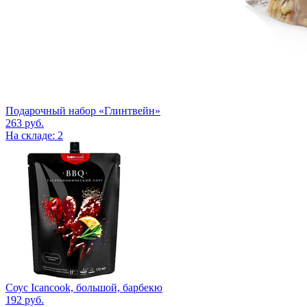
Подарочный набор «Глинтвейн»
263
руб.
На складе: 2
Соус Icancook, большой, барбекю
192
руб.