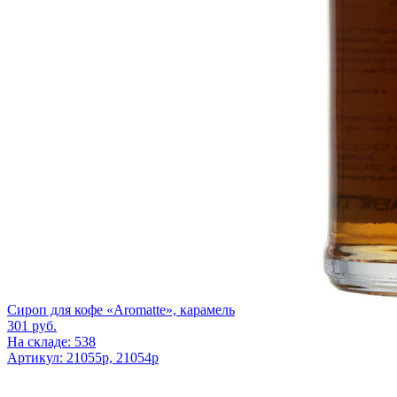
Сироп для кофе «Aromatte», карамель
301
руб.
На складе: 538
Артикул: 21055p, 21054p