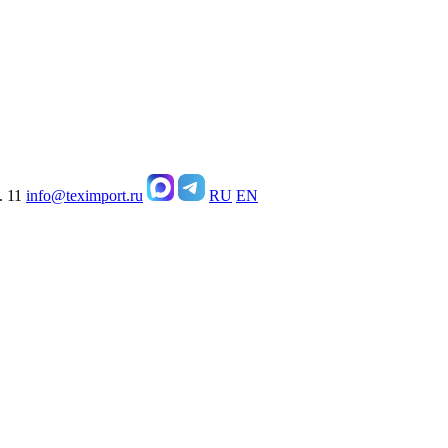
. 11
info@teximport.ru
RU
EN