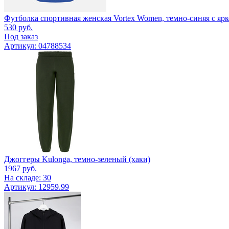
Футболка спортивная женская Vortex Women, темно-синяя с яр
530
руб.
Под заказ
Артикул: 04788534
Джоггеры Kulonga, темно-зеленый (хаки)
1967
руб.
На складе: 30
Артикул: 12959.99