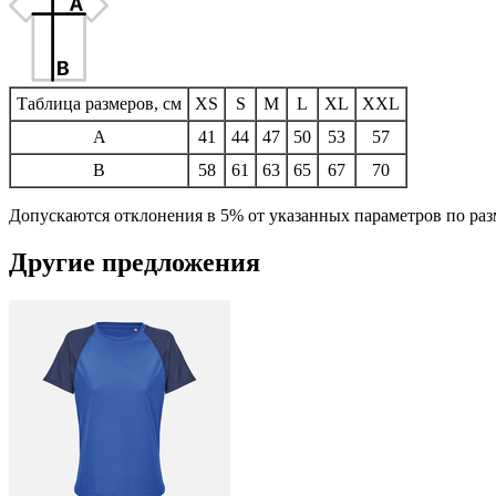
Таблица размеров, см
XS
S
M
L
XL
XXL
A
41
44
47
50
53
57
B
58
61
63
65
67
70
Допускаются отклонения в 5% от указанных параметров по раз
Другие предложения