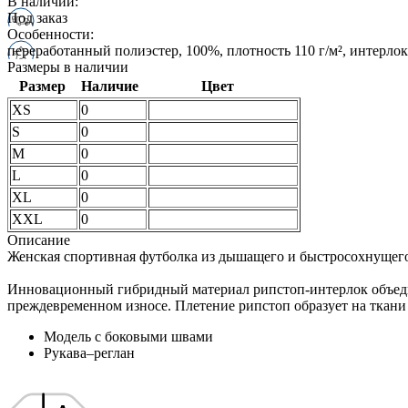
В наличии:
Под заказ
Особенности:
переработанный полиэстер, 100%, плотность 110 г/м², интерлок
Размеры в наличии
Размер
Наличие
Цвет
XS
0
S
0
M
0
L
0
XL
0
XXL
0
Описание
Женская спортивная футболка из дышащего и быстросохнущего 
Инновационный гибридный материал рипстоп-интерлок объединя
преждевременном износе. Плетение рипстоп образует на ткани е
Модель с боковыми швами
Рукава–реглан