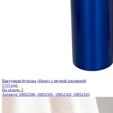
Вакуумная бутылка «Hugo» с медной изоляцией
1715
руб.
На складе: 2
Артикул: 10052100, 10052101, 10052102, 10052103