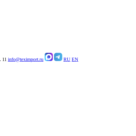
. 11
info@teximport.ru
RU
EN