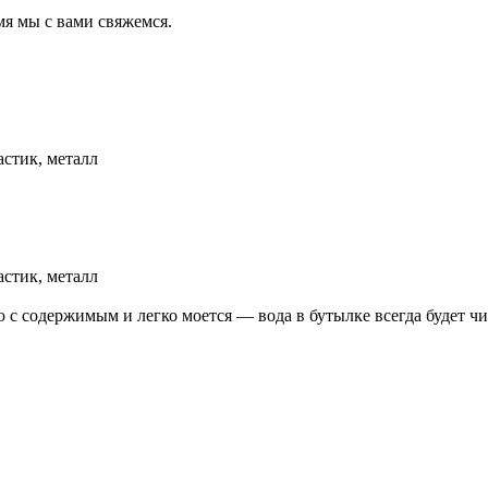
мя мы с вами свяжемся.
астик, металл
астик, металл
ю с содержимым и легко моется — вода в бутылке всегда будет ч