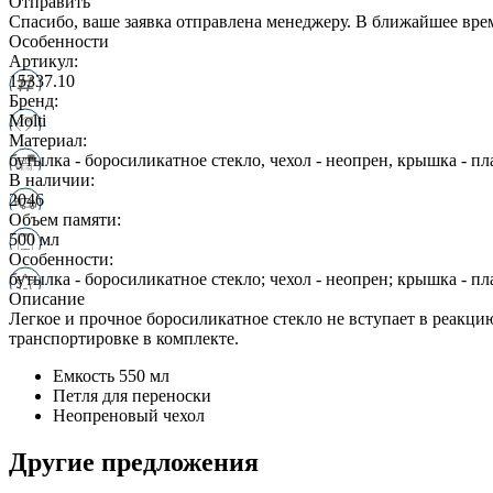
Отправить
Спасибо, ваше заявка отправлена менеджеру. В ближайшее вре
Особенности
Артикул:
15337.10
Бренд:
Molti
Материал:
бутылка - боросиликатное стекло, чехол - неопрен, крышка - пл
В наличии:
2046
Объем памяти:
500 мл
Особенности:
бутылка - боросиликатное стекло; чехол - неопрен; крышка - пл
Описание
Легкое и прочное боросиликатное стекло не вступает в реакци
транспортировке в комплекте.
Емкость 550 мл
Петля для переноски
Неопреновый чехол
Другие предложения