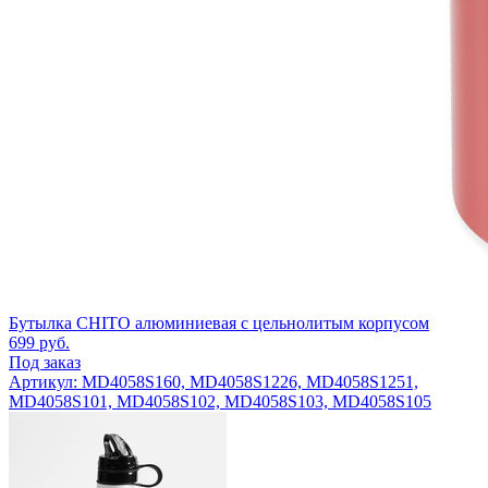
Бутылка CHITO алюминиевая с цельнолитым корпусом
699
руб.
Под заказ
Артикул: MD4058S160, MD4058S1226, MD4058S1251,
MD4058S101, MD4058S102, MD4058S103, MD4058S105