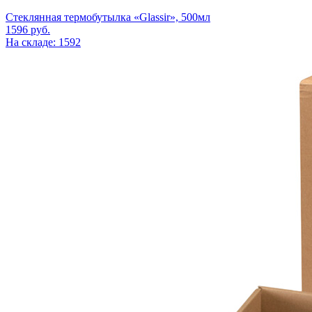
Стеклянная термобутылка «Glassir», 500мл
1596
руб.
На складе: 1592