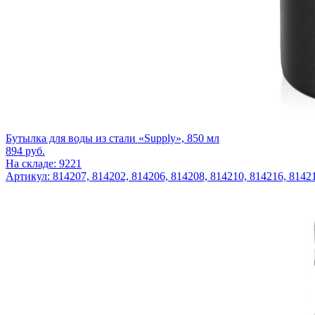
Бутылка для воды из стали «Supply», 850 мл
894
руб.
На складе: 9221
Артикул: 814207, 814202, 814206, 814208, 814210, 814216, 8142