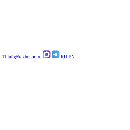
. 11
info@teximport.ru
RU
EN