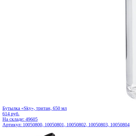
Бутылка «Sky», тритан, 650 мл
614
руб.
На складе: 49605
Артикул: 10050800, 10050801, 10050802, 10050803, 10050804