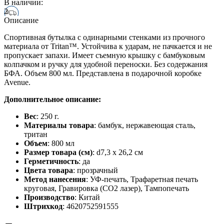
В наличии:
2
Описание
Спортивная бутылка с одинарными стенками из прочного
материала от Tritan™. Устойчива к ударам, не пачкается и не
пропускает запахи. Имеет съемную крышку с бамбуковым
колпачком и ручку для удобной переноски. Без содержания
БФА. Объем 800 мл. Представлена в подарочной коробке
Avenue.
Дополнительное описание:
Вес
: 250 г.
Материалы товара
: бамбук, нержавеющая cталь,
тритан
Объем
: 800 мл
Размер товара (см)
: d7,3 х 26,2 см
Герметичность
: да
Цвета товара
: прозрачный
Метод нанесения
: УФ-печать, Трафаретная печать
круговая, Гравировка (CO2 лазер), Тампопечать
Производство
: Китай
Штрихкод
: 4620752591555