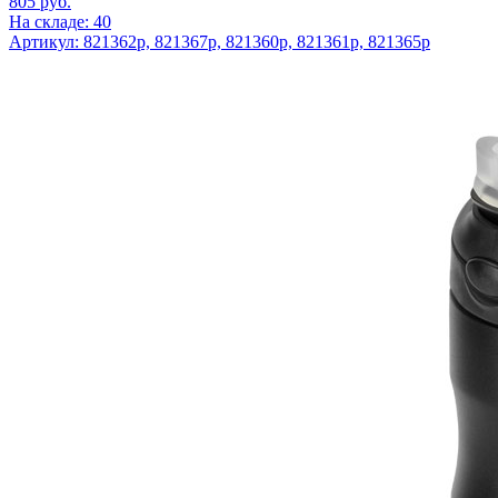
805
руб.
На складе: 40
Артикул: 821362p, 821367р, 821360p, 821361p, 821365p