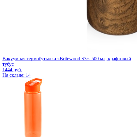
Вакуумная термобутылка «Britewood S3», 500 мл, крафтовый
тубус
1444
руб.
На складе: 14