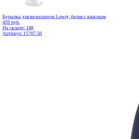
Бутылка для велосипеда Lowry, белая с красным
459
руб.
На складе: 188
Артикул: 15707.50